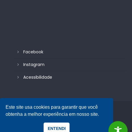
Facebook
Instagram
Acessibilidade
Este site usa cookies para garantir que você
© 2026
| Câmara Municipal de Itambé - PE
obtenha a melhor experiência em nosso site.
Desenvolvido pela Datonz
Institucional
Servidor
ENTENDI
Transparência
e-SIC